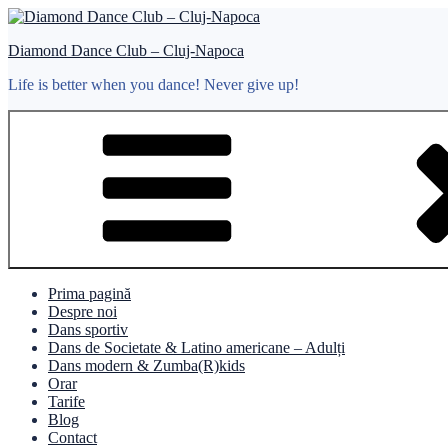
Sari
la
Diamond Dance Club – Cluj-Napoca
conținut
Life is better when you dance! Never give up!
Prima pagină
Despre noi
Dans sportiv
Dans de Societate & Latino americane – Adulți
Dans modern & Zumba(R)kids
Orar
Tarife
Blog
Contact